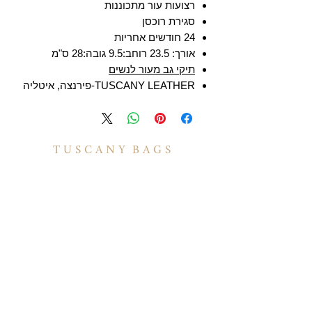
רצועות עור מתכוננות
סגירת רוכסן
24 חודשים אחריות
אורך: 23.5 רוחב:9.5 גובה:28 ס"מ
תיקי גב מעור לנשים
TUSCANY LEATHER-פירנצה, איטליה
T U S C A N Y B A G S
אודות
הסיפור שלנו
בואו לעבוד איתנו
לקוחות מספרים
יצירת קשר
TUSCANY MAGAZINE
קצת על עור