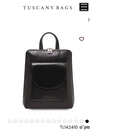
T U S C A N Y B A G S
מק"ט: TL142410