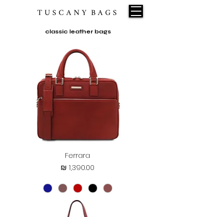
T U S C A N Y B A G S
classic leather bags
Ferrara
מחיר