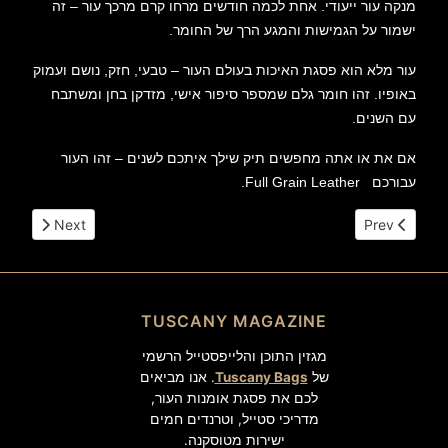
מנקה עור ייעודי. אחת לכמה חודשים מרחו קרם מרכך עור – זה
ישמור על הגמישות והמגע הרך של החומר.
עור מלא הוא פסגת האיכות בעולם העור – טבעי, חזק, נושם ועמוק
באופיו. זהו חומר גלם שמספר סיפור אישי, מזדקן בחן ומשתבח
עם השנים.
אם את או אתה מחפשים תיק שילך איתכם לשנים – זהו העור
עבורכם Full Grain Leather.
Previous article: מה המשמעות עור Pebbled
Next article: עור זמש – המדריך המלא
Next
Prev
TUSCANY MAGAZINE
מגזין התוכן והלייפסטייל הרשמי
של
Tuscany Bags
. אנו מביאים
לכם את פסגת אומנות העור,
מדריכי סטייל, וטרנדים חמים
ישירות מטוסקנה.