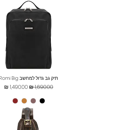
תצוגה מהירה
תיק גב גדול למחשב Romi Big
מחיר רגיל
מחיר מבצע