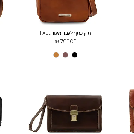
תצוגה מהירה
תיק כתף לגבר מעור PAUL
מחיר