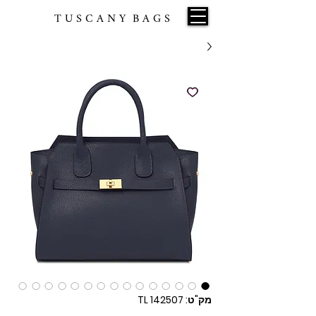
T U S C A N Y B A G S
מק"ט: TL 142507