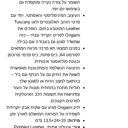
השומר על צורה נקייה ומוקפדת גם
בשימוש יום-יומי.
העיצוב המינימליסטי והאסתטי, יחד עם
פרטי הזהב האלגנטיים ולוגו Tuscany
Leather המוטבע בחום, הופכים את
Origami לפריט יוקרתי ונצחי – כזה
שמשדר סגנון גם בעבודה וגם בבילוי.
בפנים תמצאי תא מרכזי מרווח המתאים
לפורמט A4, כיס פתוח, כיס פנימי מרוכסן
ובטנת פוליאסטר איכותית.
הרצועה הנשלפת והמתכווננת מאפשרת
לשאת את התיק גם על הכתף וגם ביד –
בהתאם למצב הרוח או לסגנון שלך.
רגליות מתכת בתחתית מגנות על העור
ומדגישות את תשומת הלב האיטלקית
לפרטים הקטנים.
תיק Origami מגיע עם שקית אבק יוקרתית
לשמירה על המראה המושלם לאורך זמן.
מידות:
33×24×13.5 ס"מ
עור:
איטלקי אמיתי, Pebbled Leather