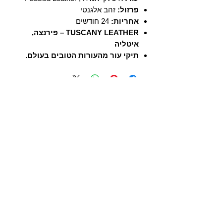
פרזול:
זהב אלגנטי
אחריות:
24 חודשים
TUSCANY LEATHER – פירנצה,
איטליה
תיקי עור מהעורות הטובים בעולם.
T U S C A N Y B A G S
אודות
הסיפור שלנו
בואו לעבוד איתנו
לקוחות מספרים
יצירת קשר
TUSCANY MAGAZINE
קצת על עור
הקולקציות שלנו
מידע