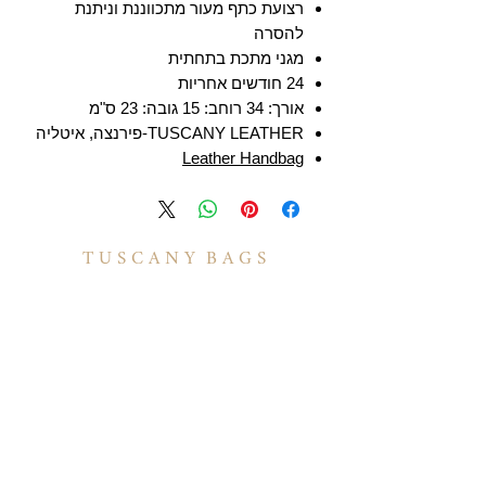
רצועת כתף מעור מתכווננת וניתנת
להסרה
מגני מתכת בתחתית
24 חודשים אחריות
אורך: 34 רוחב: 15 גובה: 23 ס"מ
TUSCANY LEATHER-פירנצה, איטליה
Leather Handbag
T U S C A N Y B A G S
אודות
הסיפור שלנו
בואו לעבוד איתנו
לקוחות מספרים
יצירת קשר
TUSCANY MAGAZINE
קצת על עור