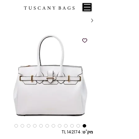
T U S C A N Y B A G S
מק"ט: TL 142174