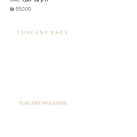
מחיר
T U S C A N Y B A G S
אודות
הסיפור שלנו
בואו לעבוד איתנו
לקוחות מספרים
יצירת קשר
TUSCANY MAGAZINE
קצת על עור