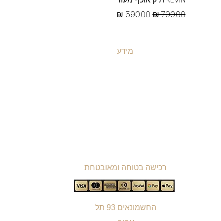
מחיר רגיל
מחיר מבצע
מידע
ת
משלוחים ואספקה
ת
​שאלות ותשובות
ת
תקנון האתר
ת
מדיניות קוקיז
ת
מדיניות פרטיות
ת
הצהרת נגישות
רכישה בטוחה ומאובטחת
החשמונאים 93 תל