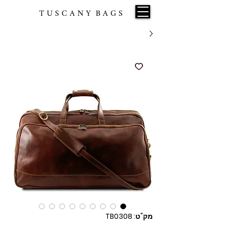
T U S C A N Y B A G S
מק"ט: TB0308