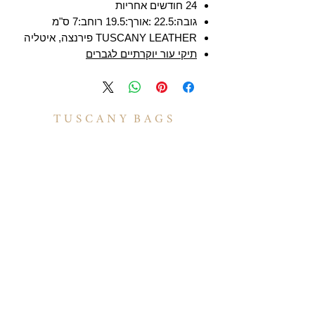
24 חודשים אחריות
גובה:22.5 :אורך:19.5 רוחב:7 ס"מ
TUSCANY LEATHER פירנצה, איטליה
תיקי עור יוקרתיים לגברים
T U S C A N Y B A G S
אודות
הסיפור שלנו
בואו לעבוד איתנו
לקוחות מספרים
יצירת קשר
TUSCANY MAGAZINE
קצת על עור
הקולקציות שלנו
מידע
תיקי עור לנשים
משלוחים ואספקה