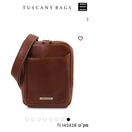
T U S C A N Y B A G S
מק"ט: TL 142428