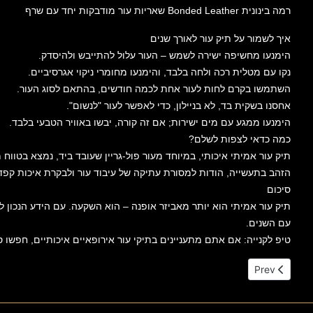
רמה בינונית Bonded Leather שאריות עור מודבקות יחד עם שרף
איך לשמור על תיק עור לאורך שנים
הימנעו מחשיפה ישירה לשמש – העור עלול להתייבש ולהיסדק.
נקו עם מטלית רכה ולחה בלבד, והימנעו מחומרי ניקוי אגרסיביים.
השתמשו בקרם לחות לעור אחת לכמה חודשים, בהתאם לסוג העור.
אחסנו בשקית בד, לא בניילון, כדי לאפשר לעור "לנשום".
הימנעו ממגע עם מים ישירות; אם זה קורה, יבשו באוויר הטבעי בלבד.
כמה כדאי לצפות לשלם?
תיק עור אמיתי איכותי, במיוחד מעור פול-גריין שעובד ביד, נמצא בטו
הזהב בתעשייה, הודות למסורת עתיקה של עיבוד עור ולבקרת איכות קפד
סיכום
תיק עור אמיתי הוא יותר מאביזר אופנה – הוא השקעה. עם הידע הנכון לזי
עם השנים.
טיפ לקנייה: אם אתם מתעניינים בתיקי עור אירופאיים איכותיים, חפשו ספקים המציינים במפורש את סוג העור
Previous article: תיקי עור הטובים בעולם
Prev