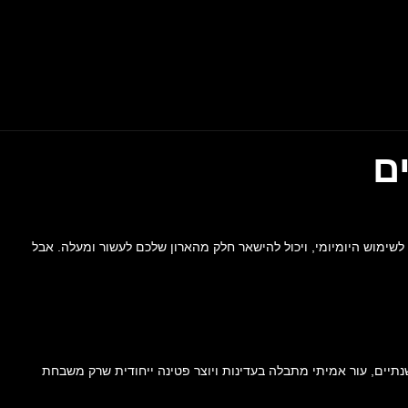
ם
שימוש היומיומי, ויכול להישאר חלק מהארון שלכם לעשור ומעלה. אבל
בעוד שעור מלאכותי (PU) מתחיל להתקלף ולהיסדק כבר אחרי שנה-שנתיים, עור אמיתי מתבלה בעדינות ויוצר פטינה ייחודית שרק משבחת