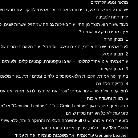
מראה ומגע יוקרתיים
יש הבדל מורגש במגע, בריח ובמראה בין עור אמיתי לחיקוי. עור טבעי 
ידידותיות לסביבה
בעוד שעור הוא תוצר מן החי, עור באיכות גבוהה שמחזיק עשרות שנים, 
איך מזהים תיק עור אמיתי?
1. מבחן הריח
לעור אמיתי יש ריח אורגני, חמים ומעט "אדמתי". עור מלאכותי מריח על 
2. מבחן המגע
עור אמיתי אינו אחיד לחלוטין – יש בו טקסטורה, קמטים קלים, ולעיתים א
3. מבחן הקצוות
בתיקי עור אמיתי, הקצוות הלא-מטופלים גלויים וגסים יותר. בעור מלאכ
4. בדיקת הלחיצה
לחצו קלות על העור – עור אמיתי "זוכר" את הלחיצה לרגע ומחזיר אט אט את
5. תווית ותעודת איכות
חפשו ציון מפורש כגון "Genuine Leather", "Full Grain Leather" או "Top Grain Leather". המילים "Leather Look" או "Vegan Leather" מסמנות חיקוי.
סוגי עור: לא כל העורות נולדו שווים
סוג עור רמת איכותFull Grainהשכבה העליונה והחזקה ביותר, ללא שיוף הגבוהה ביותר
Top Grain עובד קלות, עדיין באיכות גבוההגבוהה
Genuine Leather עור אמיתי אך משכבות פנימיות, פחות עמיד