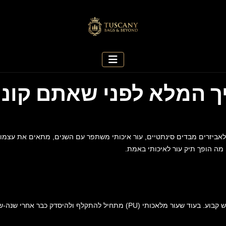
יך המלא לפני שאתם קוני
לאביזרים מבדים סינתטיים, עור איכותי משתפר עם השנים, מתאים את עצמו ל
ן מה הופך תיק עור לאיכותי באמת.
עור איכותי, ובמיוחד עור פול-גריין (Full Grain), נשמר היטב ביחס לשימוש קבוע. 