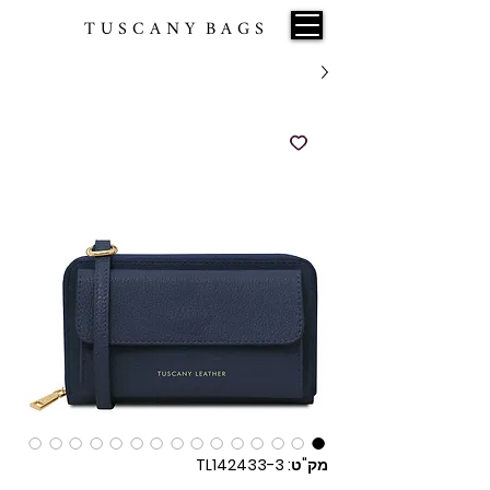
T U S C A N Y B A G S
מק"ט: TL142433-3