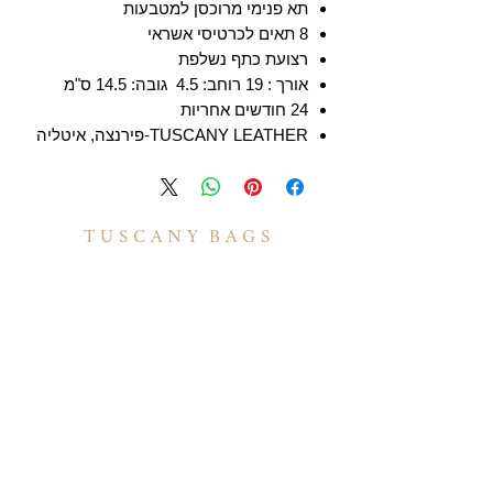
תא פנימי מרוכסן למטבעות
8 תאים לכרטיסי אשראי
רצועת כתף נשלפת
אורך : 19 רוחב: 4.5 גובה: 14.5 ס"מ
24 חודשים אחריות
TUSCANY LEATHER-פירנצה, איטליה
T U S C A N Y B A G S
אודות
הסיפור שלנו
בואו לעבוד איתנו
לקוחות מספרים
יצירת קשר
TUSCANY MAGAZINE
קצת על עור