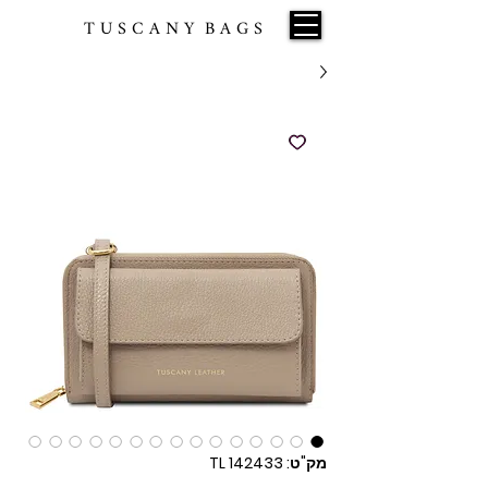
T U S C A N Y B A G S
מק"ט: TL 142433