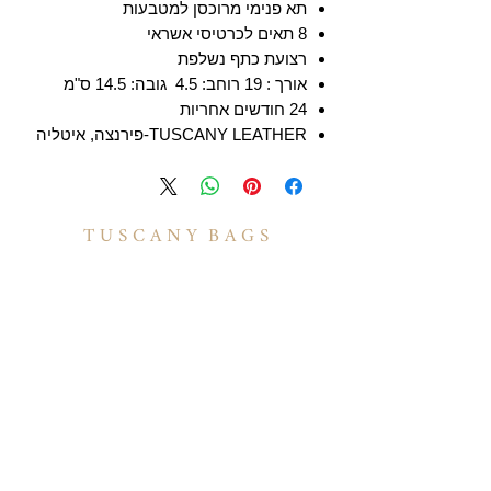
תא פנימי מרוכסן למטבעות
8 תאים לכרטיסי אשראי
רצועת כתף נשלפת
אורך : 19 רוחב: 4.5 גובה: 14.5 ס"מ
24 חודשים אחריות
TUSCANY LEATHER-פירנצה, איטליה
T U S C A N Y B A G S
אודות
הסיפור שלנו
בואו לעבוד איתנו
לקוחות מספרים
יצירת קשר
TUSCANY MAGAZINE
קצת על עור