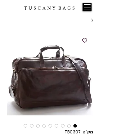
T U S C A N Y B A G S
מק"ט: TB0307