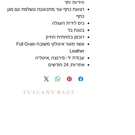
הידיות יחד
רצועת כתף עור מתכווננת ונשלפת עם מגן
כתף
כיס לידית העגלה
בטנת בד
רוכסן בתחתית התיק
עשוי מעור איטלקי משובח Full Grain
Leather
עבודת יד- פירנצה ,איטליה
אחריות: 24 חודשים
T U S C A N Y B A G S
אודות
הסיפור שלנו
בואו לעבוד איתנו
לקוחות מספרים
יצירת קשר