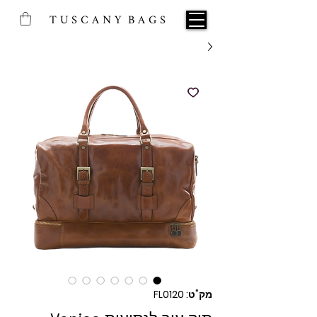
T U S C A N Y B A G S
מק"ט: FL0120