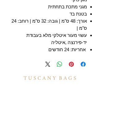
מגני מתכת בתחתית
בטנת בד
אורך: 48 ס"מ | גובה: 32 ס"מ | רוחב: 24
ס"מ |
עשוי מעור איטלקי מלא בעבודת
יד-פירנצה ,איטליה
אחריות: 24 חודשים
T U S C A N Y B A G S
אודות
הסיפור שלנו
בואו לעבוד איתנו
לקוחות מספרים
יצירת קשר
TUSCANY MAGAZINE