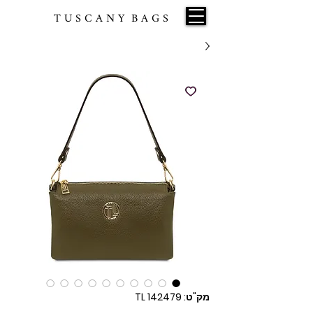
T U S C A N Y B A G S
מק"ט: TL 142479