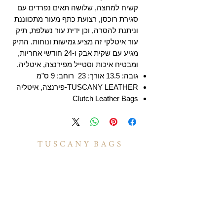
קשיח למחצה, שלושה תאים נפרדים עם
סגירת רוכסן, רצועת כתף מעור מתכווננת
וניתנת להסרה, וכן ידית עור נשלפת, תיק
עור איטלקי זה מציע גמישות ונוחות. התיק
מגיע עם שקית אבק ו-24 חודשי אחריות,
ומבטיח איכות וסטייל מפירנצה, איטליה.
גובה: 13.5 אורך: 23 רוחב: 9 ס"מ
TUSCANY LEATHER-פירנצה, איטליה
Clutch Leather Bags
T U S C A N Y B A G S
אודות
הסיפור שלנו
בואו לעבוד איתנו
לקוחות מספרים
יצירת קשר