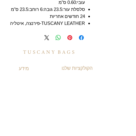
עובי:0.60 ס"מ
סלסלת עור:23.5 גובה:6 רוחב:23.5 ס"מ
24 חודשים אחריות
TUSCANY LEATHER-פירנצה, איטליה
T U S C A N Y B A G S
הקולקציות שלנו
מידע
תיקי עור לנשים
משלוחים ואספקה
תיקי עור לגברים
​שאלות ותשובות
תיקי גב מעור
תקנון האתר
תיקי עסקים ומסמכים
מדיניות קוקיז
תיקי עור למחשב
מדיניות פרטיות
תיקי נסיעות מעור
הצהרת נגישות
TUSCANY MAGAZINE
קצת על עור