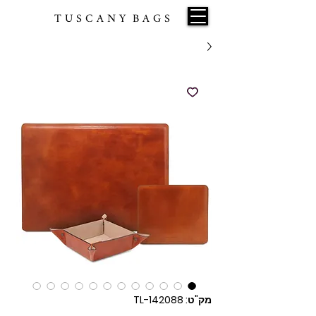
T U S C A N Y B A G S
מק"ט: TL-142088