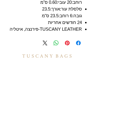
רוחב:20 עובי:0.60 ס"מ
סלסלת עור:אורך:23.5
גובה:6 רוחב:23.5 ס"מ
24 חודשים אחריות
TUSCANY LEATHER-פירנצה, איטליה
T U S C A N Y B A G S
אודות
הסיפור שלנו
בואו לעבוד איתנו
לקוחות מספרים
יצירת קשר
TUSCANY MAGAZINE
קצת על עור
הקולקציות שלנו
מידע