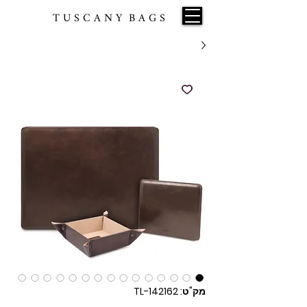
T U S C A N Y B A G S
מק"ט: TL-142162