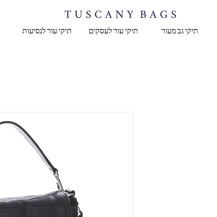
T U S C A N Y B A G S
תיקי גב מעור
תיקי עור לעסקים
תיקי עור לנסיעות