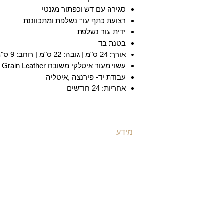
סגירה עם דש וכפתור מגנטי
רצועת כתף עור נשלפת ומתכווננת
ידית עור נשלפת
בטנת בד
אורך: 24 ס"מ | גובה: 22 ס"מ | רוחב: 9 ס"מ |
עשוי מעור איטלקי משובח Full Grain Leather
עבודת יד- פירנצה ,איטליה
אחריות: 24 חודשים
מידע
ת
משלוחים ואספקה
ת
​שאלות ותשובות
ת
תקנון האתר
ת
מדיניות קוקיז
ת
מדיניות פרטיות