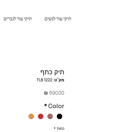
תיקי עור לנשים
תיקי עור לגברים
תיק כתף
מק"ט: TLB 1222
מחיר
*
Color
כמות
*