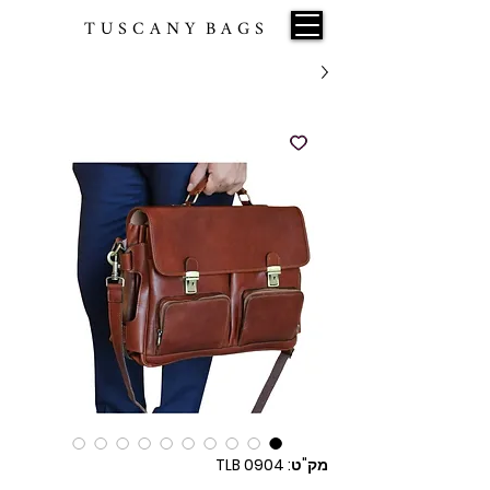
T U S C A N Y B A G S
מק"ט: TLB 0904