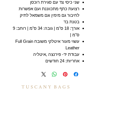
שני כיסי צד עם סגירת רוכסן
רצועת כתף מתכווננת ועם אפשרות
לחיבור גם מימין וגם משמאל לתיק
בטנת בד
אורך: 18 ס"מ | גובה: 34 ס"מ | רוחב: 9
ס"מ |
עשוי מעור איטלקי משובח Full Grain
Leather
עבודת יד- פירנצה ,איטליה
אחריות: 24 חודשים
T U S C A N Y B A G S
אודות
הסיפור שלנו
בואו לעבוד איתנו
לקוחות מספרים
יצירת קשר