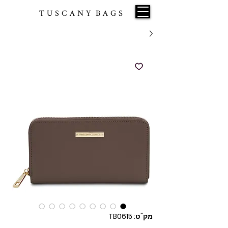
T U S C A N Y B A G S
מק"ט: TB0615