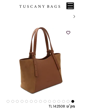
T U S C A N Y B A G S
מק"ט: TL 142508