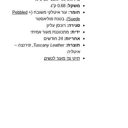
משקל:
0.68 ק"ג
חומר:
עור איטלקי משובח (
+
Pebbled
Suede
), בטנת פוליאסטר
סגירה:
רוכסן עליון
ידית:
מתכווננת מעור אמיתי
אחריות:
24 חודשים
תוצרת:
Tuscany Leather, פירנצה –
איטליה
תיקי צד מעור לנשים
T U S C A N Y B A G S
אודות
הסיפור שלנו
בואו לעבוד איתנו
לקוחות מספרים
יצירת קשר