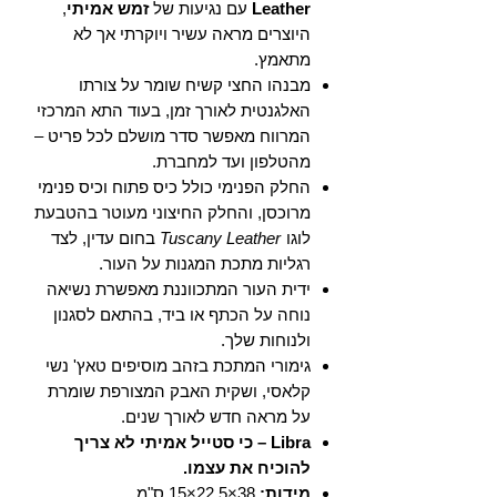
Leather
עם נגיעות של
זמש אמיתי
,
היוצרים מראה עשיר ויוקרתי אך לא
מתאמץ.
מבנהו החצי קשיח שומר על צורתו
האלגנטית לאורך זמן, בעוד התא המרכזי
המרווח מאפשר סדר מושלם לכל פריט –
מהטלפון ועד למחברת.
החלק הפנימי כולל כיס פתוח וכיס פנימי
מרוכסן, והחלק החיצוני מעוטר בהטבעת
לוגו
Tuscany Leather
בחום עדין, לצד
רגליות מתכת המגנות על העור.
ידית העור המתכווננת מאפשרת נשיאה
נוחה על הכתף או ביד, בהתאם לסגנון
ולנוחות שלך.
גימורי המתכת בזהב מוסיפים טאץ' נשי
קלאסי, ושקית האבק המצורפת שומרת
על מראה חדש לאורך שנים.
Libra – כי סטייל אמיתי לא צריך
להוכיח את עצמו.
מידות:
38×22.5×15 ס"מ