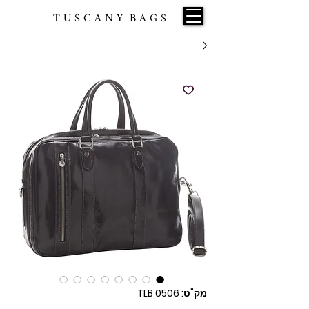
T U S C A N Y B A G S
מק"ט: TLB 0506