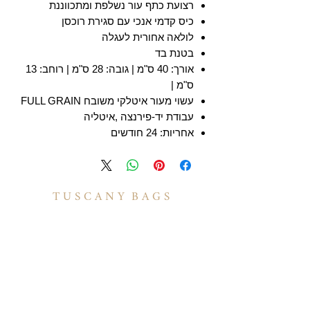
רצועת כתף עור נשלפת ומתכווננת
כיס קדמי אנכי עם סגירת רוכסן
לולאה אחורית לעגלה
בטנת בד
אורך: 40 ס"מ | גובה: 28 ס"מ | רוחב: 13
ס"מ |
עשוי מעור איטלקי משובח FULL GRAIN
עבודת יד-פירנצה ,איטליה
אחריות: 24 חודשים
T U S C A N Y B A G S
אודות
הסיפור שלנו
בואו לעבוד איתנו
לקוחות מספרים
יצירת קשר