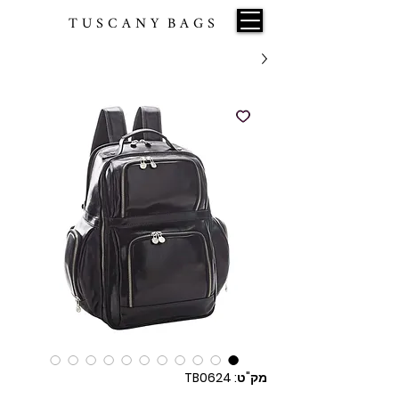
T U S C A N Y B A G S
מק"ט: TB0624