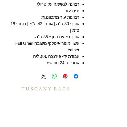
רצועה לנשיאה על טרולי
ידית עור
רצועות עור מתכווננות
אורך: 30 ס"מ | גובה: 42 ס"מ | רוחב: 18
ס"מ |
אורך רצועת כתף: 85 ס"מ
עשוי מעור איטלקי משובח Full Grain
Leather
עבודת יד- פירנצה ,איטליה
אחריות: 24 חודשים
T U S C A N Y B A G S
אודות
הסיפור שלנו
בואו לעבוד איתנו
לקוחות מספרים
יצירת קשר