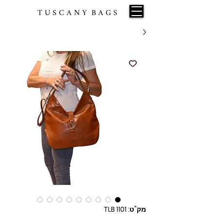
T U S C A N Y B A G S
מק"ט: TLB 1101