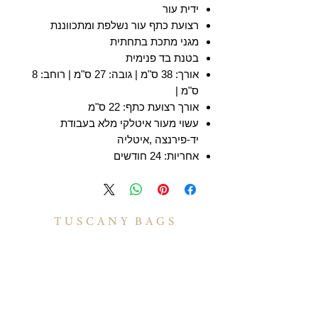
ידית עור
רצועת כתף עור נשלפת ומתכווננת
מגני מתכת בתחתית
בטנת בד פנימית
אורך: 38 ס"מ | גובה: 27 ס"מ | רוחב: 8
ס"מ |
אורך רצועת כתף: 22 ס"מ
עשוי מעור איטלקי מלא בעבודת
יד-פירנצה ,איטליה
אחריות: 24 חודשים
T U S C A N Y B A G S
אודות
הסיפור שלנו
בואו לעבוד איתנו
לקוחות מספרים
יצירת קשר