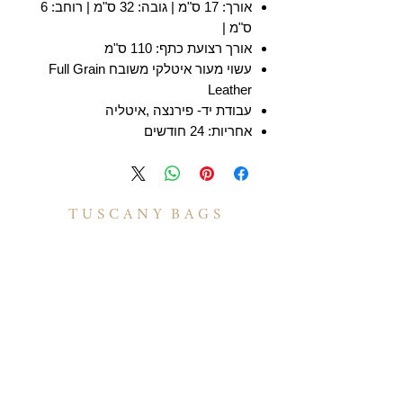
אורך: 17 ס"מ | גובה: 32 ס"מ | רוחב: 6
ס"מ |
אורך רצועת כתף: 110 ס"מ
עשוי מעור איטלקי משובח Full Grain
Leather
עבודת יד- פירנצה ,איטליה
אחריות: 24 חודשים
T U S C A N Y B A G S
אודות
הסיפור שלנו
בואו לעבוד איתנו
לקוחות מספרים
יצירת קשר
TUSCANY MAGAZINE
קצת על עור