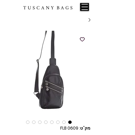
T U S C A N Y B A G S
מק"ט: FLB 0609