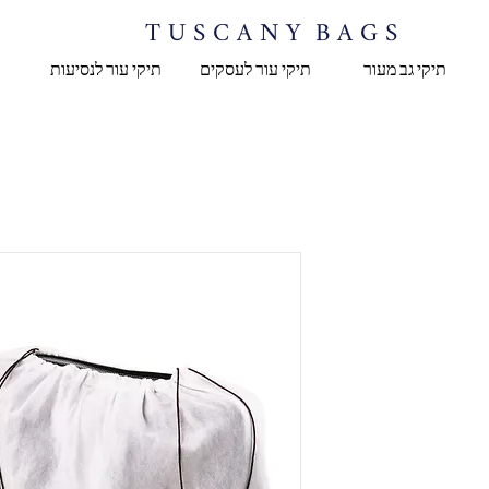
T U S C A N Y B A G S
תיקי גב מעור
תיקי עור לעסקים
תיקי עור לנסיעות