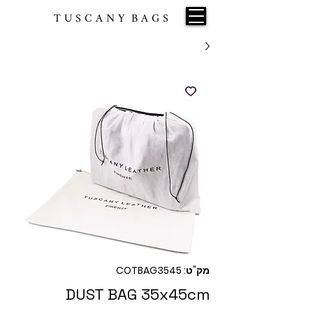
T U S C A N Y B A G S
מק"ט: COTBAG3545
DUST BAG 35x45cm