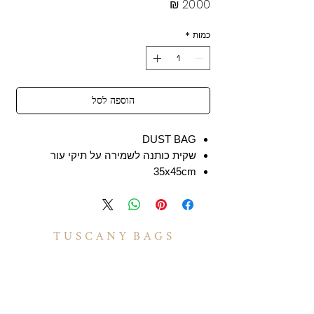
מחיר
כמות
*
הוספה לסל
DUST BAG
שקית כותנה לשמירה על תיקי עור
35x45cm
T U S C A N Y B A G S
אודות
הסיפור שלנו
בואו לעבוד איתנו
לקוחות מספרים