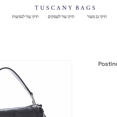
T U S C A N Y B A G S
תיקי גב מעור
תיקי עור לעסקים
תיקי עור לנסיעות