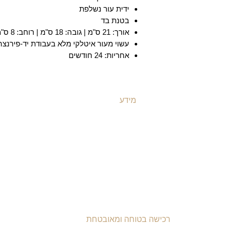
ידית עור נשלפת
בטנת בד
אורך: 21 ס"מ | גובה: 18 ס"מ | רוחב: 8 ס"מ |
עשוי מעור איטלקי מלא בעבודת יד-פירנצה
אחריות: 24 חודשים
מידע
ת
משלוחים ואספקה
ת
​שאלות ותשובות
ת
תקנון האתר
ת
מדיניות קוקיז
ת
מדיניות פרטיות
ת
הצהרת נגישות
רכישה בטוחה ומאובטחת