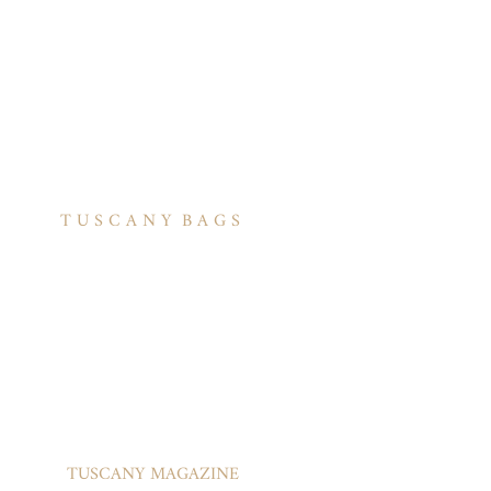
T U S C A N Y B A G S
אודות
הסיפור שלנו
בואו לעבוד איתנו
לקוחות מספרים
יצירת קשר
TUSCANY MAGAZINE