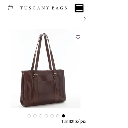
T U S C A N Y B A G S
מק"ט: TLB 1121