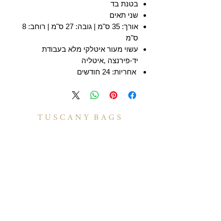
בטנת בד
שני תאים
אורך: 35 ס"מ | גובה: 27 ס"מ | רוחב: 8
ס"מ
עשוי מעור איטלקי מלא בעבודת
יד-פירנצה ,איטליה
אחריות: 24 חודשים
T U S C A N Y B A G S
אודות
הסיפור שלנו
בואו לעבוד איתנו
לקוחות מספרים
יצירת קשר
TUSCANY MAGAZINE
קצת על עור