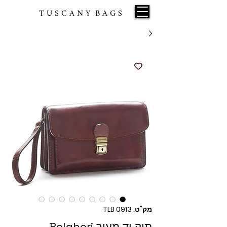
T U S C A N Y B A G S
מק"ט: TLB 0913
תיק יד מעור Bolgheri