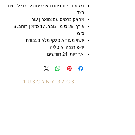
דש אחורי הנפתח באמצעות לחצני לחיצה
בצד
מחזיק כרטיס עם צווארון עור
אורך: 25 ס"מ | גובה: 17 ס"מ | רוחב: 6
ס"מ |
עשוי מעור איטלקי מלא בעבודת
יד-פירנצה ,איטליה
אחריות: 24 חודשים
T U S C A N Y B A G S
אודות
הסיפור שלנו
בואו לעבוד איתנו
לקוחות מספרים
יצירת קשר
TUSCANY MAGAZINE