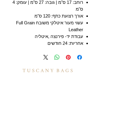
רוחב: 17 ס"מ | גובה: 27 ס"מ | עומק: 4
ס"מ
אורך רצועת כתף: 120 ס"מ
עשוי מעור איטלקי משובח Full Grain
Leather
עבודת יד- פירנצה ,איטליה
אחריות: 24 חודשים
T U S C A N Y B A G S
אודות
הסיפור שלנו
בואו לעבוד איתנו
לקוחות מספרים
יצירת קשר
TUSCANY MAGAZINE
קצת על עור