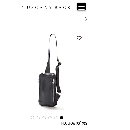
T U S C A N Y B A G S
מק"ט: FL0608