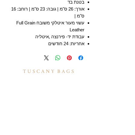
בטנת בד
אורך: 26 ס"מ | גובה: 23 ס"מ | רוחב: 16
ס"מ |
עשוי מעור איטלקי משובח Full Grain
Leather
עבודת יד- פירנצה ,איטליה
אחריות: 24 חודשים
T U S C A N Y B A G S
אודות
הסיפור שלנו
בואו לעבוד איתנו
לקוחות מספרים
יצירת קשר
TUSCANY MAGAZINE
קצת על עור