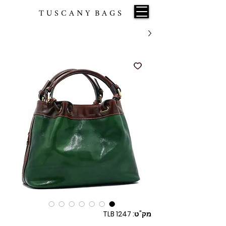
T U S C A N Y B A G S
מק"ט: TLB 1247