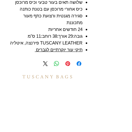
שלושה תאים בעור טבעי וכיס מרוכסן
כיס אחורי מרוכסן עם בטנת כותנה
סגירה מגנטית ורצועת כתף מעור
מתכוננת
24 חודשים אחריות
גובה:29 אורך:38 רוחב:11 ס"מ
TUSCANY LEATHER פירנצה, איטליה
תיקי עור יוקרתיים לגברים
T U S C A N Y B A G S
אודות
הסיפור שלנו
בואו לעבוד איתנו
לקוחות מספרים
יצירת קשר
TUSCANY MAGAZINE