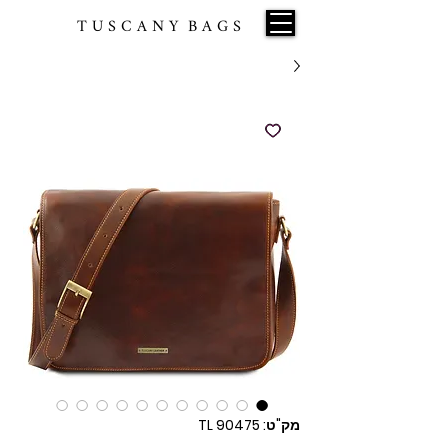
T U S C A N Y B A G S
מק"ט: TL 90475