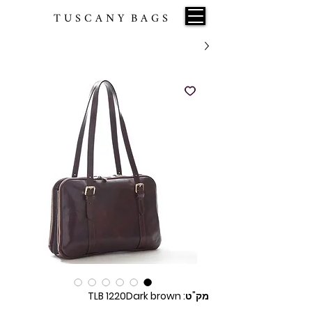
T U S C A N Y B A G S
מק"ט: TLB 1220Dark brown