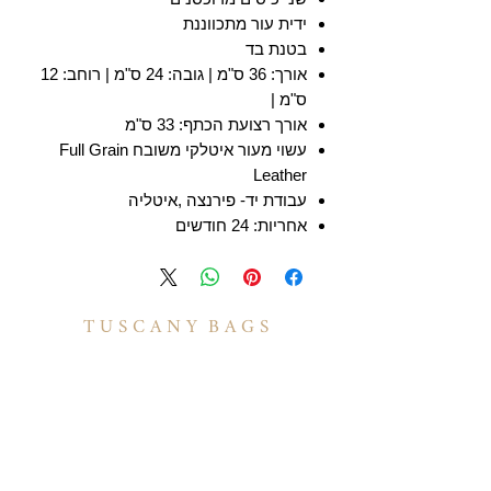
ידית עור מתכווננת
בטנת בד
אורך: 36 ס"מ | גובה: 24 ס"מ | רוחב: 12
ס"מ |
אורך רצועת הכתף: 33 ס"מ
עשוי מעור איטלקי משובח Full Grain
Leather
עבודת יד- פירנצה ,איטליה
אחריות: 24 חודשים
T U S C A N Y B A G S
אודות
הסיפור שלנו
בואו לעבוד איתנו
לקוחות מספרים
יצירת קשר