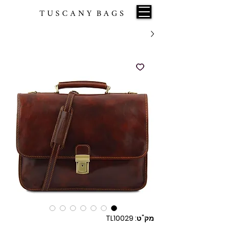
T U S C A N Y B A G S
מק"ט: TL10029