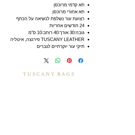
תא קדמי מרוכסן
תא אחורי מרוכסן
רצועת עור נשלפת לנשיאה על הכתף
24 חודשים אחריות
גובה:30 אורך:40 רוחב:10 ס"מ
TUSCANY LEATHER פירנצה, איטליה
תיקי עור יוקרתיים לגברים
T U S C A N Y B A G S
אודות
הסיפור שלנו
בואו לעבוד איתנו
לקוחות מספרים
יצירת קשר
TUSCANY MAGAZINE
קצת על עור