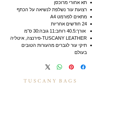
תא אחורי מרוכסן
רצועת עור נשלפת לנשיאה על הכתף
מתאים לפורמט A4
24 חודשים אחריות
אורך:40.5 רוחב:11 גובה:30 ס"מ
TUSCANY LEATHER-פירנצה, איטליה
תיקי עור לגברים מהעורות הטובים
בעולם
T U S C A N Y B A G S
אודות
הסיפור שלנו
בואו לעבוד איתנו
לקוחות מספרים
יצירת קשר
TUSCANY MAGAZINE