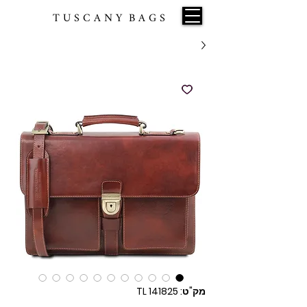
T U S C A N Y B A G S
מק"ט: TL 141825