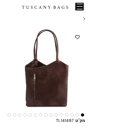
T U S C A N Y B A G S
מק"ט: TL 141497