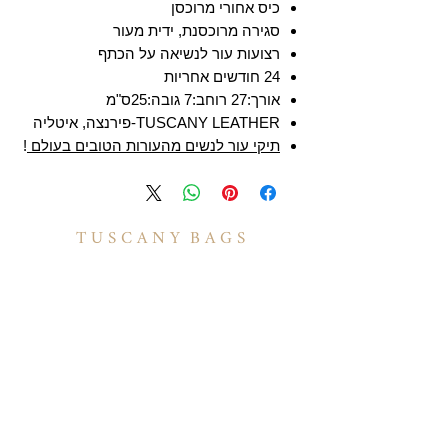
כיס אחורי מרוכסן
סגירה מרוכסנת, ידית מעור
רצועות עור לנשיאה על הכתף
24 חודשים אחריות
אורך:27 רוחב:7 גובה:25ס"מ
TUSCANY LEATHER-פירנצה, איטליה
תיקי עור לנשים מהעורות הטובים בעולם
!
T U S C A N Y B A G S
אודות
הסיפור שלנו
בואו לעבוד איתנו
לקוחות מספרים
יצירת קשר
TUSCANY MAGAZINE
קצת על עור