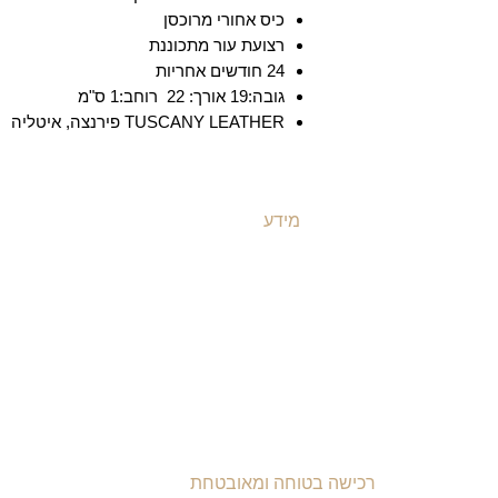
כיס אחורי מרוכסן
רצועת עור מתכוננת
24 חודשים אחריות
גובה:19 אורך: 22 רוחב:1 ס"מ
TUSCANY LEATHER פירנצה, איטליה
מידע
ת
משלוחים ואספקה
ת
​שאלות ותשובות
ת
תקנון האתר
ת
מדיניות קוקיז
ת
מדיניות פרטיות
ת
הצהרת נגישות
רכישה בטוחה ומאובטחת