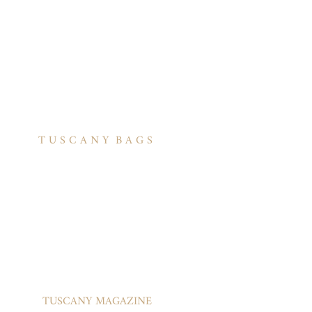
T U S C A N Y B A G S
אודות
הסיפור שלנו
בואו לעבוד איתנו
לקוחות מספרים
יצירת קשר
TUSCANY MAGAZINE