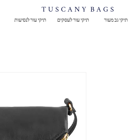
T U S C A N Y B A G S
תיקי גב מעור
תיקי עור לעסקים
תיקי עור לנסיעות