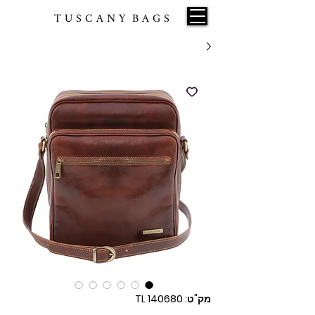
T U S C A N Y B A G S
מק"ט: TL 140680