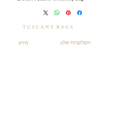
T U S C A N Y B A G S
הקולקציות שלנו
מידע
תיקי עור לנשים
משלוחים ואספקה
תיקי עור לגברים
​שאלות ותשובות
תיקי גב מעור
תקנון האתר
תיקי עסקים ומסמכים
מדיניות קוקיז
תיקי עור למחשב
מדיניות פרטיות
תיקי נסיעות מעור
הצהרת נגישות
TUSCANY MAGAZINE
קצת על עור
אודות
הסיפור שלנו
בואו לעבוד איתנו