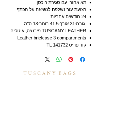
תא אחורי עם סגירת רוכסן
רצועת עור נשלפת לנשיאה על הכתף
24 חודשים אחריות
גובה:31 אורך:41.5 רוחב:13 ס"מ
TUSCANY LEATHER פירנצה, איטליה
Leather briefcase 3 compartments
קוד פריט 141732 TL
T U S C A N Y B A G S
אודות
הסיפור שלנו
בואו לעבוד איתנו
לקוחות מספרים
יצירת קשר
TUSCANY MAGAZINE
קצת על עור