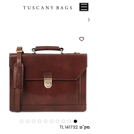
T U S C A N Y B A G S
מק"ט: TL 141732