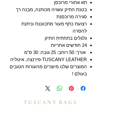
תא אחורי מרוכסן
בטנת התיק עשויה מכותנה, מבנה רך
סגירה מרוכסנת
רצועת כתף מעור מתכווננת וניתנת
להסרה
גלגלים בתחתית התיק
24 חודשים אחריות
אורך: 50 רוחב: 25 גובה: 30 ס"מ
TUSCANY LEATHER-פירנצה, איטליה
המוצרים שלנו מיוצרים מהעורות הטובים
בעולם !
T U S C A N Y B A G S
אודות
הסיפור שלנו
בואו לעבוד איתנו
לקוחות מספרים