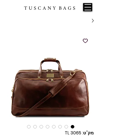
T U S C A N Y B A G S
מק"ט: TL 3065