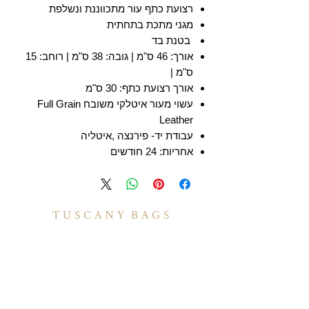
רצועת כתף עור מתכווננת ונשלפת
מגני מתכת בתחתית
בטנת בד
אורך: 46 ס"מ | גובה: 38 ס"מ | רוחב: 15
ס"מ |
אורך רצועת כתף: 30 ס"מ
עשוי מעור איטלקי משובח Full Grain
Leather
עבודת יד- פירנצה ,איטליה
אחריות: 24 חודשים
T U S C A N Y B A G S
אודות
הסיפור שלנו
בואו לעבוד איתנו
לקוחות מספרים
יצירת קשר