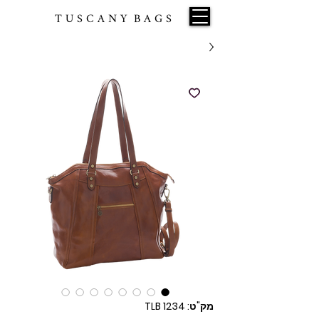
T U S C A N Y B A G S
מק"ט: TLB 1234