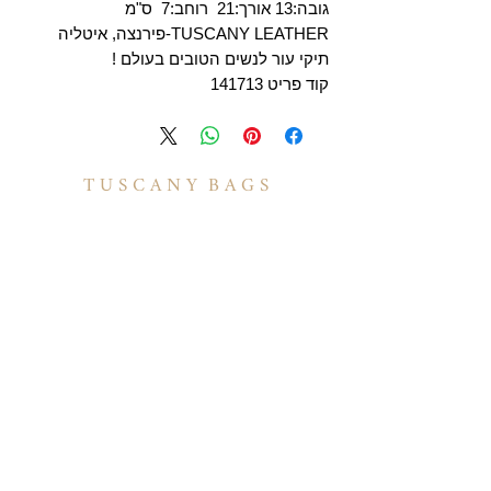
גובה:13 אורך:21 רוחב:7 ס"מ
TUSCANY LEATHER-פירנצה, איטליה
תיקי עור לנשים הטובים בעולם !
קוד פריט 141713
T U S C A N Y B A G S
אודות
הסיפור שלנו
בואו לעבוד איתנו
לקוחות מספרים
יצירת קשר
TUSCANY MAGAZINE
קצת על עור
הקולקציות שלנו
מידע
תיקי עור לנשים
משלוחים ואספקה