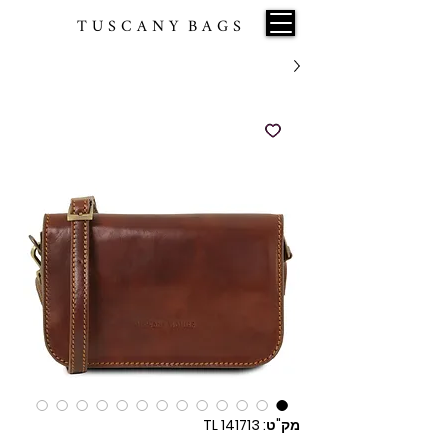
T U S C A N Y B A G S
מק"ט: TL 141713