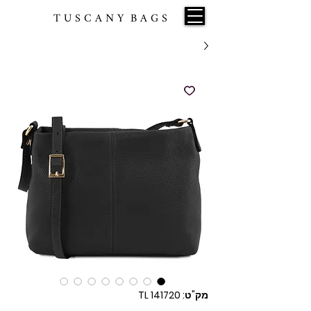
T U S C A N Y B A G S
מק"ט: TL 141720