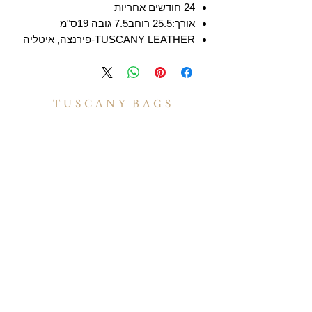
24 חודשים אחריות
אורך:25.5 רוחב7.5 גובה 19ס"מ
TUSCANY LEATHER-פירנצה, איטליה
T U S C A N Y B A G S
אודות
הסיפור שלנו
בואו לעבוד איתנו
לקוחות מספרים
יצירת קשר
TUSCANY MAGAZINE
קצת על עור
הקולקציות שלנו
מידע
תיקי עור לנשים
משלוחים ואספקה
תיקי עור לגברים
​שאלות ותשובות