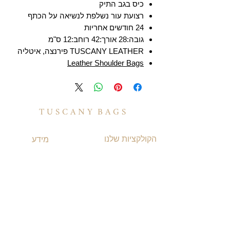
כיס בגב התיק
רצועת עור נשלפת לנשיאה על הכתף
24 חודשים אחריות
גובה:28 אורך:42 רוחב:12 ס"מ
TUSCANY LEATHER פירנצה, איטליה
Leather Shoulder Bags
T U S C A N Y B A G S
הקולקציות שלנו
מידע
תיקי עור לנשים
משלוחים ואספקה
תיקי עור לגברים
​שאלות ותשובות
תיקי גב מעור
תקנון האתר
תיקי עסקים ומסמכים
מדיניות קוקיז
תיקי עור למחשב
מדיניות פרטיות
תיקי נסיעות מעור
הצהרת נגישות