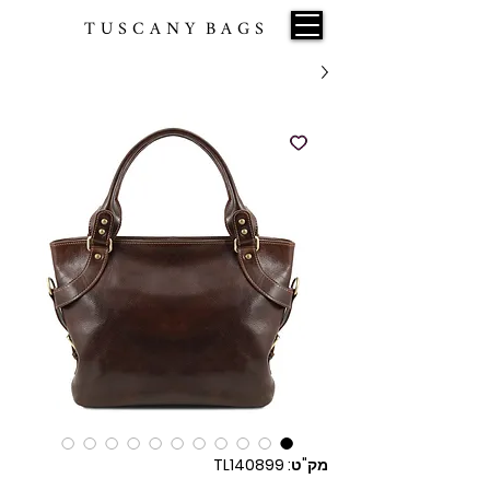
T U S C A N Y B A G S
מק"ט: TL140899