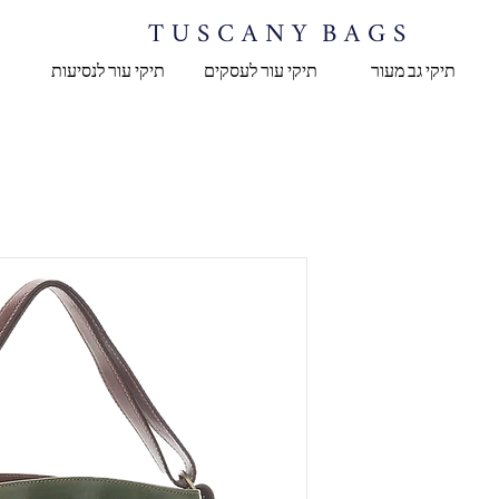
T U S C A N Y B A G S
תיקי גב מעור
תיקי עור לעסקים
תיקי עור לנסיעות