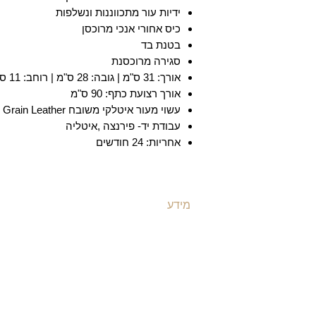
ידיות עור מתכווננות ונשלפות
כיס אחורי אנכי מרוכסן
בטנת בד
סגירה מרוכסנת
אורך: 31 ס"מ | גובה: 28 ס"מ | רוחב: 11 ס"מ |
אורך רצועת כתף: 90 ס"מ
עשוי מעור איטלקי משובח Full Grain Leather
עבודת יד- פירנצה ,איטליה
אחריות: 24 חודשים
מידע
ת
משלוחים ואספקה
ת
​שאלות ותשובות
ת
תקנון האתר
ת
מדיניות קוקיז