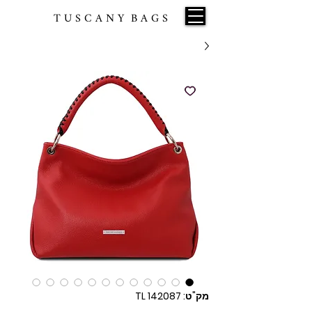
T U S C A N Y B A G S
מק"ט: TL 142087