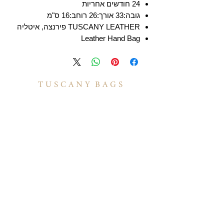
24 חודשים אחריות
גובה:33 אורך:26 רוחב:16 ס"מ
TUSCANY LEATHER פירנצה, איטליה
Leather Hand Bag
T U S C A N Y B A G S
אודות
הסיפור שלנו
בואו לעבוד איתנו
לקוחות מספרים
יצירת קשר
TUSCANY MAGAZINE
קצת על עור
הקולקציות שלנו
מידע
תיקי עור לנשים
משלוחים ואספקה