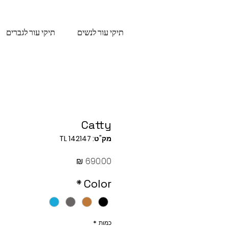
תיקי עור לנשים
תיקי עור לגברים
Catty
מק"ט: TL 142147
מחיר
*
Color
כמות
*