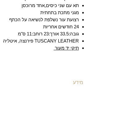
תא עם שני כיסים,אחד מרוכסן
מגני מתכת בתחתית
רצועת עור נשלפת לנשיאה על הכתף
24 חודשים אחריות
גובה:33.5 אורך:23 רוחב:11 ס"מ
TUSCANY LEATHER פירנצה, איטליה
תיקי יד מעור
מידע
ת
משלוחים ואספקה
ת
​שאלות ותשובות
ת
תקנון האתר
ת
מדיניות קוקיז
ת
מדיניות פרטיות