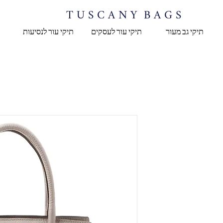
T U S C A N Y B A G S
תיקי גב מעור
תיקי עור לעסקים
תיקי עור לנסיעות