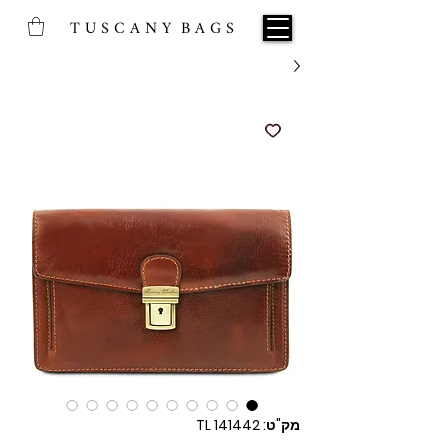
T U S C A N Y B A G S
מק"ט: TL 141442