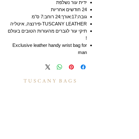
ידית עור נשלפת
24 חודשים אחריות
גובה:17:אורך:24 רוחב:7 ס"מ
TUSCANY LEATHER-פירנצה, איטליה
תיקי עור לגברים מהעורות הטובים בעולם
!
Exclusive leather handy wrist bag for
man
T U S C A N Y B A G S
אודות
הסיפור שלנו
בואו לעבוד איתנו
לקוחות מספרים
יצירת קשר
TUSCANY MAGAZINE