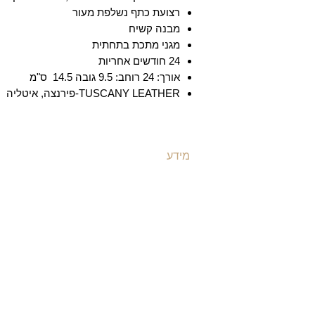
רצועת כתף נשלפת מעור
מבנה קשיח
מגני מתכת בתחתית
24 חודשים אחריות
אורך: 24 רוחב: 9.5 גובה 14.5 ס"מ
TUSCANY LEATHER-פירנצה, איטליה
מידע
ת
משלוחים ואספקה
ת
​שאלות ותשובות
ת
תקנון האתר
ת
מדיניות קוקיז
ת
מדיניות פרטיות
ת
הצהרת נגישות