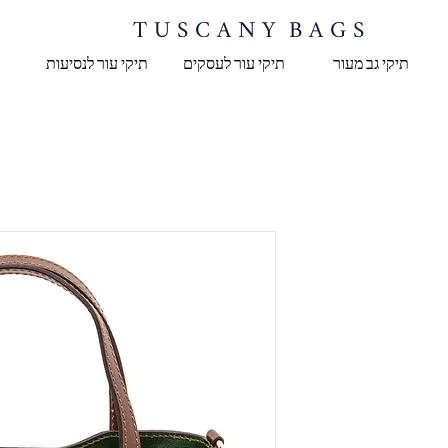
T U S C A N Y B A G S
תיקי גב מעור
תיקי עור לעסקים
תיקי עור לנסיעות